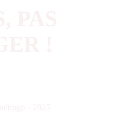
S, PAS
ER !
 métrage - 2025