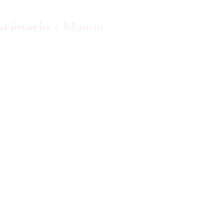
scénario :
Manon
ans, passe ses journées
ent avec sa mère qui est
iment. Le père de Zoé est
 Il y a Gouache, sa
aimerait bien dresser.
y, sa voisine, qu’elle aime