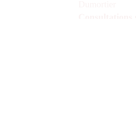
Dumortier
Consultations 
Droulez
Cet été, Zoé, 7 
dans l’appartem
là mais pas vra
mort récemment.
chienne qu’elle 
Puis il y a Bett
bien.