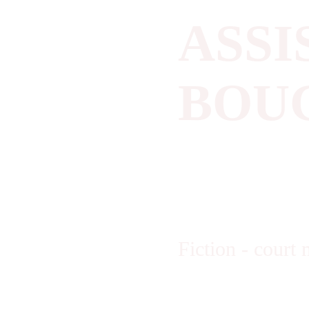
ASSI
BOUG
Fiction - court