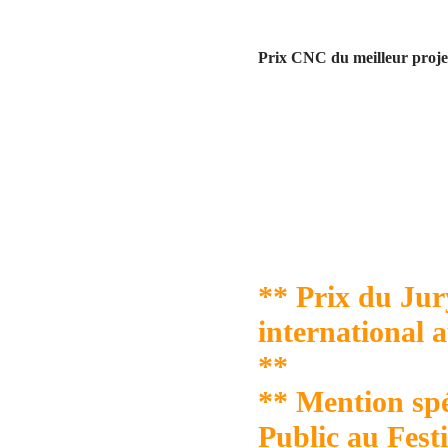
Prix CNC du meilleur proje
** Prix du Ju
international 
**
** Mention spé
Public au Fest